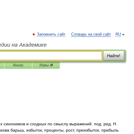
Запомнить сайт
Словарь на свой сайт
RU
едии на Академике
Найти!
Книги
Игры ⚽
их синонимов и сходных по смыслу выражений. под. ред. Н.
лихва барыш, избыток; проценты, рост, преизбыток, прибыль