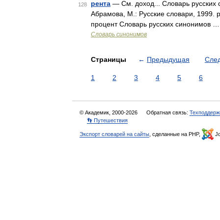
рента
— См. доход... Словарь русских 
128
Абрамова, М.: Русские словари, 1999. 
процент Словарь русских синонимов …
Словарь синонимов
Страницы
←
Предыдущая
Сле
1
2
3
4
5
6
© Академик, 2000-2026
Обратная связь:
Техподдерж
👣 Путешествия
Экспорт словарей на сайты
, сделанные на PHP,
Jo