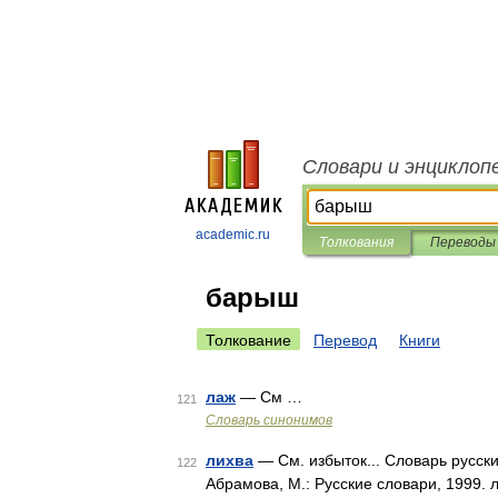
Словари и энциклоп
academic.ru
Толкования
Переводы
барыш
Толкование
Перевод
Книги
лаж
— См …
121
Словарь синонимов
лихва
— См. избыток... Словарь русск
122
Абрамова, М.: Русские словари, 1999. 