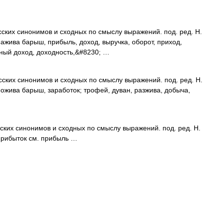
сских синонимов и сходных по смыслу выражений. под. ред. Н.
нажива барыш, прибыль, доход, выручка, оборот, приход,
ный доход, доходность,&#8230; …
сских синонимов и сходных по смыслу выражений. под. ред. Н.
пожива барыш, заработок; трофей, дуван, разжива, добыча,
ских синонимов и сходных по смыслу выражений. под. ред. Н.
 прибыток см. прибыль …