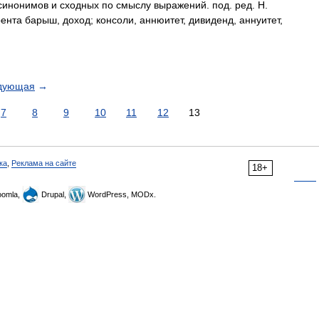
синонимов и сходных по смыслу выражений. под. ред. Н.
рента барыш, доход; консоли, аннюитет, дивиденд, аннуитет,
дующая
→
7
8
9
10
11
12
13
ка
,
Реклама на сайте
18+
omla,
Drupal,
WordPress, MODx.